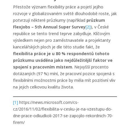
Přestože význam flexibility práce a pojetí jejího
rozvoje v globalizovaném světě dlouhodobě roste, jak
potvrzují některé průzkumy (například
průzkum
FlexJobs – 5th Annual Super Survey
[2]
), v České
republice se tento trend teprve zabydluje. Klíčovým
výsledkem nejen pro zaměstnavatele a projektanty
kancelářských ploch je dle této studie fakt, že
flexibilita práce je u 80 % respondentů tohoto
průzkumu uváděna jako nejdůležitější faktor ve
spojení s pracovním místem
. Nejvyšší procento
dotázaných (97 %) míní, že pracovní pozice spojená s
flexibilními možnostmi práce by měla mít pozitivní vliv
na jejich celkovou kvalitu života.
[1]
https://news.microsoft.com/cs-
cz/2016/11/02/flexibilita-v-cesku-je-na-vzestupu-do-
dne-prace-odkudkoli-2017-se-zapojilo-rekordnich-70-
firem/