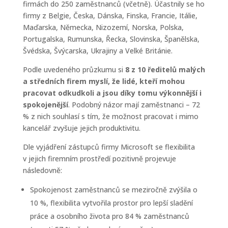
firmách do 250 zaměstnanců (včetně). Účastnily se ho
firmy z Belgie, Česka, Dánska, Finska, Francie, Itálie,
Maďarska, Německa, Nizozemí, Norska, Polska,
Portugalska, Rumunska, Řecka, Slovinska, Španělska,
Švédska, Švýcarska, Ukrajiny a Velké Británie.
Podle uvedeného průzkumu si
8 z 10 ředitelů malých
a středních firem myslí, že lidé, kteří mohou
pracovat odkudkoli a jsou díky tomu výkonnější i
spokojenější
. Podobný názor mají zaměstnanci – 72
% z nich souhlasí s tím, že možnost pracovat i mimo
kancelář zvyšuje jejich produktivitu.
Dle vyjádření zástupců firmy Microsoft se flexibilita
v jejich firemním prostředí pozitivně projevuje
následovně:
Spokojenost zaměstnanců se meziročně zvýšila o
10 %, flexibilita vytvořila prostor pro lepší sladění
práce a osobního života pro 84 % zaměstnanců