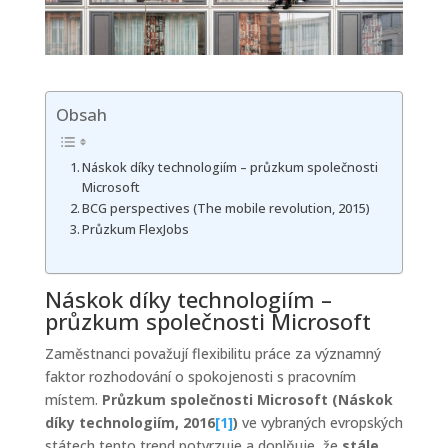
Obsah
Náskok díky technologiím – průzkum společnosti
Microsoft
BCG perspectives (The mobile revolution, 2015)
Průzkum FlexJobs
Náskok díky technologiím –
průzkum společnosti Microsoft
Zaměstnanci považují flexibilitu práce za významný
faktor rozhodování o spokojenosti s pracovním
místem.
Průzkum společnosti Microsoft (Náskok
díky technologiím, 2016
[1]
)
ve vybraných evropských
státech tento trend potvrzuje a doplňuje, že
stále