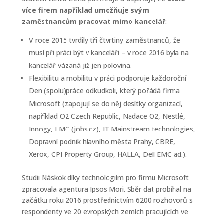
více firem například umožňuje svým
zaměstnancům pracovat mimo kancelář
:
V roce 2015 tvrdily tři čtvrtiny zaměstnanců, že
musí při práci být v kanceláři – v roce 2016 byla na
kancelář vázaná již jen polovina.
Flexibilitu a mobilitu v práci podporuje každoroční
Den (spolu)práce odkudkoli, který pořádá firma
Microsoft (zapojují se do něj desítky organizací,
například O2 Czech Republic, Nadace O2, Nestlé,
Innogy, LMC (jobs.cz), IT Mainstream technologies,
Dopravní podnik hlavního města Prahy, CBRE,
Xerox, CPI Property Group, HALLA, Dell EMC ad.).
Studii Náskok díky technologiím pro firmu Microsoft
zpracovala agentura Ipsos Mori. Sběr dat probíhal na
začátku roku 2016 prostřednictvím 6200 rozhovorů s
respondenty ve 20 evropských zemích pracujících ve