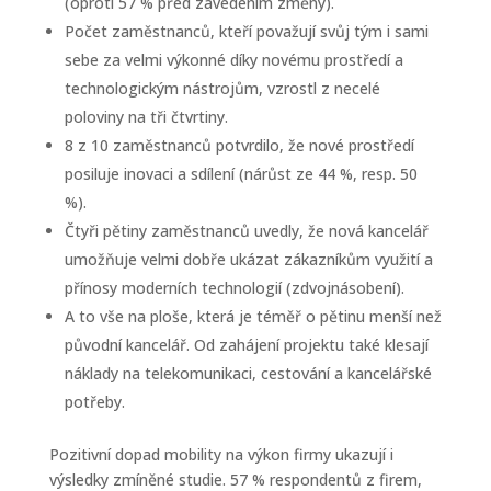
(oproti 57 % před zavedením změny).
Počet zaměstnanců, kteří považují svůj tým i sami
sebe za velmi výkonné díky novému prostředí a
technologickým nástrojům, vzrostl z necelé
poloviny na tři čtvrtiny.
8 z 10 zaměstnanců potvrdilo, že nové prostředí
posiluje inovaci a sdílení (nárůst ze 44 %, resp. 50
%).
Čtyři pětiny zaměstnanců uvedly, že nová kancelář
umožňuje velmi dobře ukázat zákazníkům využití a
přínosy moderních technologií (zdvojnásobení).
A to vše na ploše, která je téměř o pětinu menší než
původní kancelář. Od zahájení projektu také klesají
náklady na telekomunikaci, cestování a kancelářské
potřeby.
Pozitivní dopad mobility na výkon firmy ukazují i
výsledky zmíněné studie. 57 % respondentů z firem,