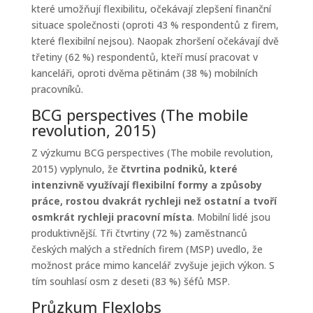
které umožňují flexibilitu, očekávají zlepšení finanční
situace společnosti (oproti 43 % respondentů z firem,
které flexibilní nejsou). Naopak zhoršení očekávají dvě
třetiny (62 %) respondentů, kteří musí pracovat v
kanceláři, oproti dvěma pětinám (38 %) mobilních
pracovníků.
BCG perspectives (The mobile
revolution, 2015)
Z výzkumu BCG perspectives (The mobile revolution,
2015) vyplynulo, že
čtvrtina podniků, které
intenzivně využívají flexibilní formy a způsoby
práce, rostou dvakrát rychleji než ostatní a tvoří
osmkrát rychleji pracovní místa
. Mobilní lidé jsou
produktivnější. Tři čtvrtiny (72 %) zaměstnanců
českých malých a středních firem (MSP) uvedlo, že
možnost práce mimo kancelář zvyšuje jejich výkon. S
tím souhlasí osm z deseti (83 %) šéfů MSP.
Průzkum FlexJobs