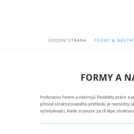
ÚVODNÍ STRANA
FORMY & NÁSTR
FORMY A NÁ
Podstatou forem a nástrojů flexibility práce a 
přesně strukturovaného přehledu je nemožný úkol.
vyčerpávající, klade si pouze za cíl lépe struk