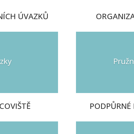
NÍCH ÚVAZKŮ
ORGANIZA
zky
Pružn
COVIŠTĚ
PODPŮRNÉ 